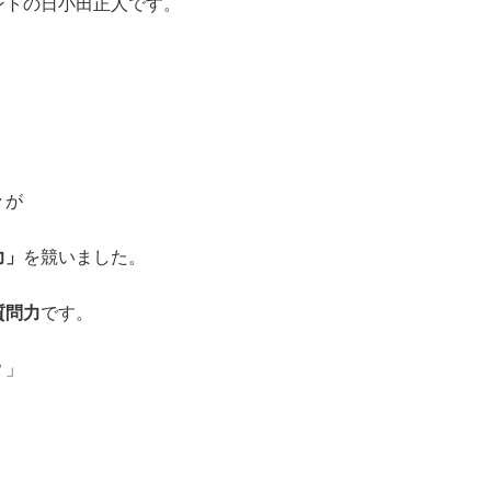
ントの日小田正人です。
々が
力」
を競いました。
質問力
です。
？」
」