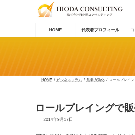
コ
ナ
ン
ビ
テ
ゲ
ン
ー
ツ
シ
HOME
代表者プロフィール
コ
へ
ョ
ス
ン
キ
に
ッ
移
プ
動
HOME
ビジネスコラム
営業力強化
ロールプレイン
ロールプレイングで販
2014年9月17日